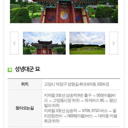
성녕대군 묘
위치
고양시 덕양구 성령길 40 (대자동 1024-2)
지하철 3호선 삼송역 8번 출구 → 053(마을)버
스 → 고양동시장 하차 → 좌석버스 85 → 평산
빌라 하차
찾아오는길
지하철 3호선 삼송역 → 9709, 9710 버스 → 필
리핀참전비 → N005(마을)버스 → 대자동 마을
회관 하차