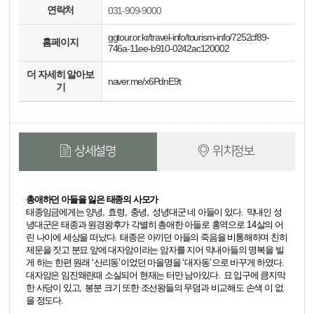
연락처
031-909-9000
ggtour.or.kr/travel-info/tourism-info/7252cf89-
홈페이지
746a-11ee-b910-0242ac120002
더 자세히 알아보
naver.me/x6PdnE9t
기
상세설명
위치정보
총애하던 아들을 잃은 태종의 사모가
태종임금에게는 양녕
,
효령
,
충녕
,
성녕대군 네 아들이 있다
.
막내인 성
녕대군은 태종과 원경왕후가 각별히 총애한 아들로 홍역으로
14
살의 어
린 나이에 세상을 떠났다
.
태종은 아끼던 아들의 죽음을 비통해하며 친히
제문을 짓고 분묘 앞에 대자암이라는 암자를 지어 막내아들의 명복을 빌
게 하는 한편 원래
‘
산리동
’
이었던 마을명을
‘
대자동
’
으로 바꾸게 하였다
.
대자암은 임진왜란때 소실되어 현재는 터만 남아있다
.
묘 입구에 큼지막
한 사당이 있고
,
봉분 크기 또한 조선왕들의 무덤과 비교해도 손색 이 없
을 정도다
.