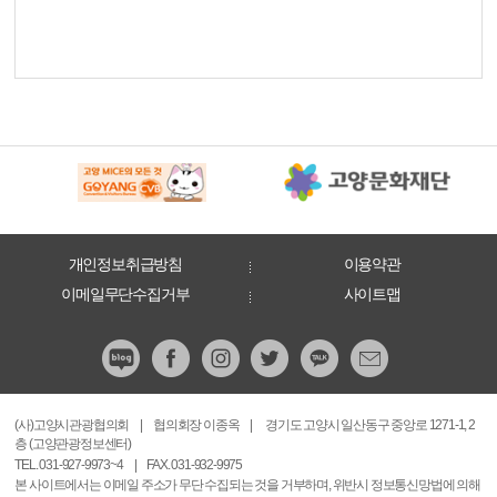
개인정보취급방침
이용약관
이메일무단수집거부
사이트맵
(사)고양시관광협의회
|
협의회장 이종옥
|
경기도 고양시 일산동구 중앙로 1271-1, 2
층 (고양관광정보센터)
TEL. 031-927-9973~4
|
FAX. 031-932-9975
본 사이트에서는 이메일 주소가 무단 수집되는 것을 거부하며, 위반시 정보통신망법에 의해