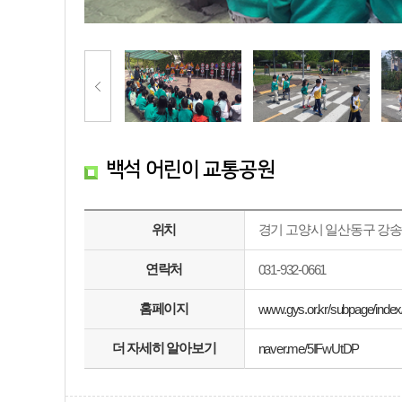
백석 어린이 교통공원
위치
경기 고양시 일산동구 강송
연락처
031-932-0661
홈페이지
www.gys.or.kr/subpage/index
더 자세히 알아보기
naver.me/5IFwUtDP