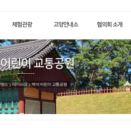
체험관광
고양안내소
협의회 소개
 어린이 교통공원
광명소
테마파크
백석 어린이 교통공원