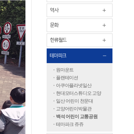
역사
문화
한류월드
테마파크
원마운트
플랜테이션
아쿠아플라넷일산
현대모터스튜디오 고양
일산 어린이 천문대
고양어린이박물관
백석 어린이 교통공원
테마파크 쥬쥬