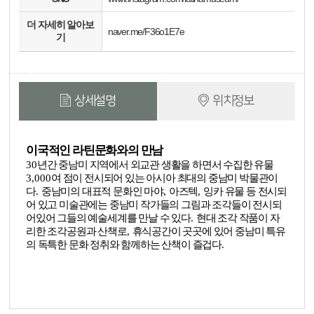
더 자세히 알아보
naver.me/F36o1E7e
기
상세설명
위치정보
이국적인 라틴문화와의 만남
30
년간 중남미 지역에서 외교관 생활을 하면서 수집한 유물
3,000
여 점이 전시되어 있는 아시아 최대의 중남미 박물관이
다
.
중남미의 대표적 문화인 마야
,
아즈텍
,
잉카 유물 등 전시되
어 있고 미술관에는 중남미 작가들의 그림과 조각들이 전시되
어있어 그들의 예술세계를 만날 수 있다
.
현대 조각 작품이 자
리한 조각공원과 산책로
,
휴식공간이 곳곳에 있어 중남미 특유
의 독특한 문화 정취와 함께하는 산책이 즐겁다
.