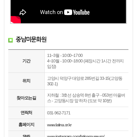
중남미문화원
11~3월 - 10:00~17:00
기간
4~10월 - 10:00~18:00 (폐장시간 1시간 전까지
입장)
고양시 덕양구 대양로 285번길 33-15(고양동
위치
302-1)
지하철 : 3호선 삼송역 8번 출구 - 053번 마을버
찾아오는길
스 - 고양동시장 앞 하차 (도보 약 10분)
연락처
031-962-7171
홈페이지
www.latina.or.kr
SNS
www.instagram.com/latinamuseum/