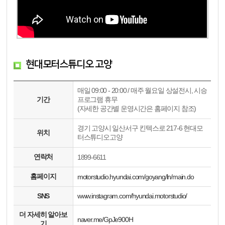
현대모터스튜디오 고양
매일 09:00 - 20:00 / 매주 월요일 상설전시, 시승
기간
프로그램 휴무
(자세한 공간별 운영시간은 홈페이지 참조)
경기 고양시 일산서구 킨텍스로 217-6 현대모
위치
터스튜디오고양
연락처
1899-6611
홈페이지
motorstudio.hyundai.com/goyang/ln/main.do
SNS
www.instagram.com/hyundai.motorstudio/
더 자세히 알아보
naver.me/GpJe900H
기