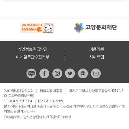
개인정보취급방침
이용약관
이메일무단수집거부
사이트맵
(사)고양시관광협의회
|
협의회장 이종옥
|
경기도 고양시 일산동구 중앙로 1271-1, 2
층 (고양관광정보센터)
TEL. 031-927-9973~4
|
FAX. 031-932-9975
본 사이트에서는 이메일 주소가 무단 수집되는 것을 거부하며, 위반시 정보통신망법에 의해
처벌됨을 알려드립니다.
Copyright ⓒ 고양시관광협의회, All Rights Reserved.