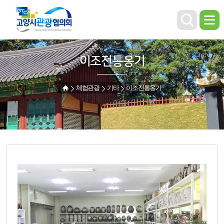
이조전통옹기
체험관광
기타
이조전통옹기