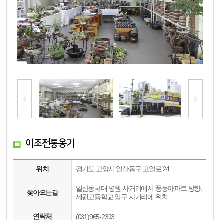
이조전통옹기
위치
경기도 고양시 일산동구 고일로 24
일산동국대 병원 사거리에서 풍동아파트 방향.
찾아오는길
세원고등학교 입구 사거리에 위치
연락처
(031)965-2333