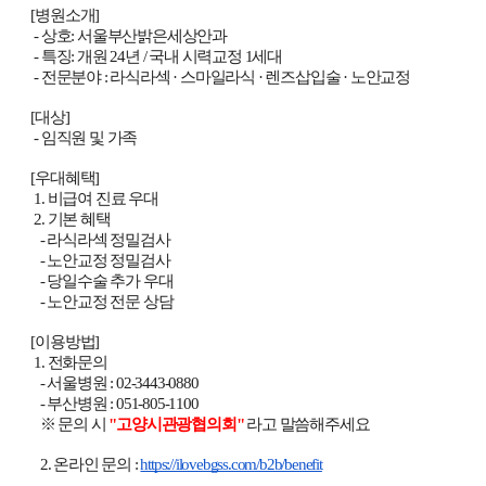
[병원소개]

 - 상호: 서울부산밝은세상안과

 - 특징: 개원 24년 / 국내 시력교정 1세대

 - 전문분야 : 라식라섹 · 스마일라식 · 렌즈삽입술 · 노안교정

[대상]

 - 임직원 및 가족

[우대혜택]

 1. 비급여 진료 우대

 2. 기본 혜택

   - 라식라섹 정밀검사 

   - 노안교정 정밀검사

   - 당일수술 추가 우대

   - 노안교정 전문 상담

[이용방법] 

 1. 전화문의 

   - 서울병원 : 02-3443-0880 

   - 부산병원 : 051-805-1100

   ※ 문의 시 
"고양시관광협의회"
 라고 말씀해주세요

   2. 온라인 문의 : 
https://ilovebgss.com/b2b/benefit